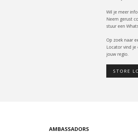
Wil je meer inf
Neem gerust co
stuur een What
Op zoek naar ee
Locator vind je
jouw regio.
STORE L
AMBASSADORS