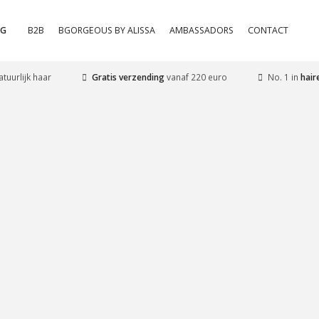
OG
B2B
BGORGEOUS BY ALISSA
AMBASSADORS
CONTACT
tuurlijk haar
Gratis verzending
vanaf 220 euro
No. 1 in
hair