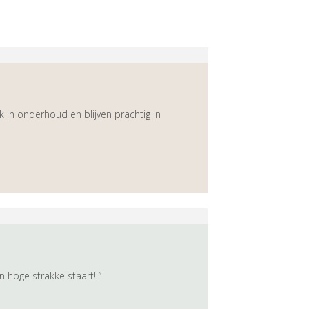
k in onderhoud en blijven prachtig in
n hoge strakke staart! ”