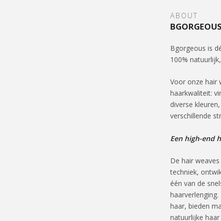
ABOUT
BGORGEOU
Bgorgeous is dé
100% natuurlijk
Voor onze hair 
haarkwaliteit: vi
diverse kleuren,
verschillende st
Een high-end h
De hair weaves 
techniek, ontwi
één van de snel
haarverlenging.
haar, bieden m
natuurlijke haar 